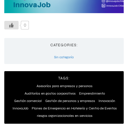
0
CATEGORIES:
Sin categoría
TAGS:
Asesorías para empresas y personas
Auditorías en gastos corporativos
Emprendimiento
Gestión comercial
Gestión de personas y empresas
Innovación
InnovaJob
Planes de Emergencia en Hotelería y Centro de Eventos
riesgos organizacionales en servicios