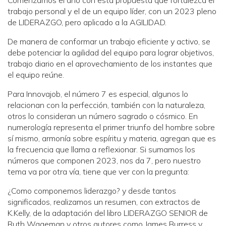
Comenzamos el año con esta propuesta que fortalezca el
trabajo personal y el de un equipo líder, con un 2023 pleno
de LIDERAZGO, pero aplicado a la AGILIDAD.
De manera de conformar un trabajo eficiente y activo, se
debe potenciar la agilidad del equipo para lograr objetivos,
trabajo diario en el aprovechamiento de los instantes que
el equipo reúne.
Para Innovajob, el número 7 es especial, algunos lo
relacionan con la perfección, también con la naturaleza,
otros lo consideran un número sagrado o cósmico. En
numerología representa el primer triunfo del hombre sobre
sí mismo, armonía sobre espíritu y materia, agregan que es
la frecuencia que llama a reflexionar. Si sumamos los
números que componen 2023, nos da 7, pero nuestro
tema va por otra vía, tiene que ver con la pregunta:
¿Como componemos liderazgo? y desde tantos
significados, realizamos un resumen, con extractos de
K.Kelly, de la adaptación del libro LIDERAZGO SENIOR de
Ruth Wageman y otros autores como James Burress y