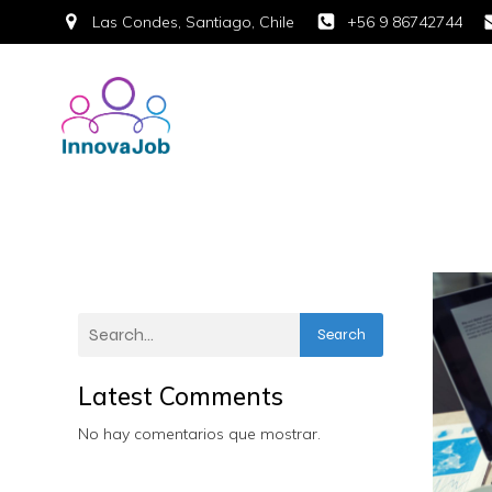
Las Condes, Santiago, Chile
+56 9 86742744
Search
Latest Comments
No hay comentarios que mostrar.