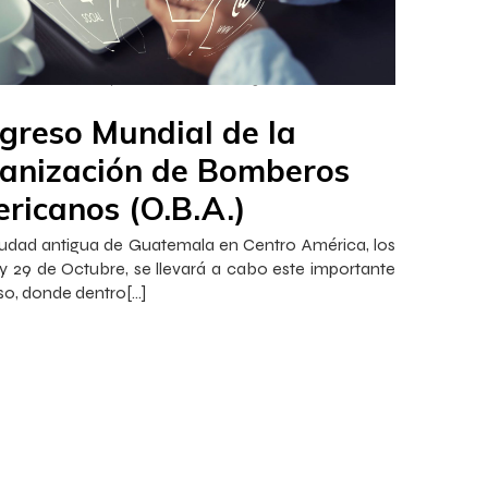
–
–
ca InnovaJob
27 octubre 2022
16:15
greso Mundial de la
anización de Bomberos
ricanos (O.B.A.)
iudad antigua de Guatemala en Centro América, los
 y 29 de Octubre, se llevará a cabo este importante
o, donde dentro[…]