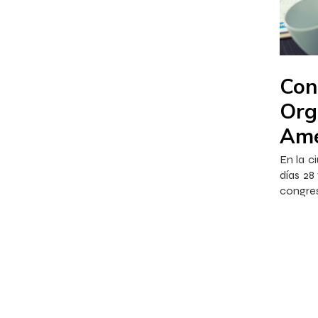
Francis
Con
Org
Ame
En la c
días 28
congres