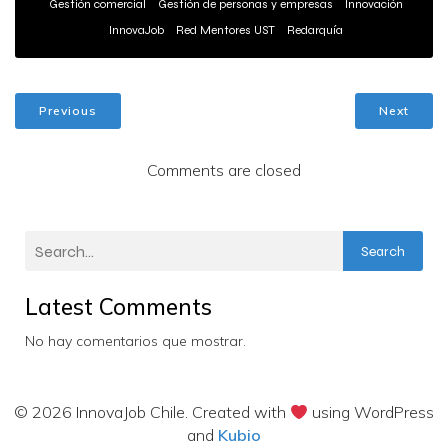
Gestión comercial
Gestión de personas y empresas
Innovación
InnovaJob
Red Mentores UST
Redarquía
Previous
Next
Comments are closed
Search
Latest Comments
No hay comentarios que mostrar.
© 2026 InnovaJob Chile. Created with
using WordPress
and
Kubio