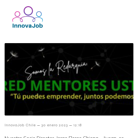
–
–
InnovaJob Chile
30 enero 2023
12:18