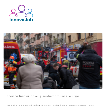
–
–
Francisca InnovaJob
15 septiembre 2022
18:50