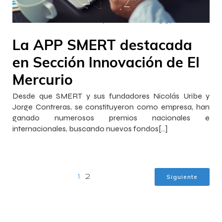
–
–
Francisca InnovaJob
20 septiembre 2022
15:59
La APP SMERT destacada
en Sección Innovación de El
Mercurio
Desde que SMERT y sus fundadores Nicolás Uribe y
Jorge Contreras, se constituyeron como empresa, han
ganado numerosos premios nacionales e
internacionales, buscando nuevos fondos[…]
Siguiente
1
2