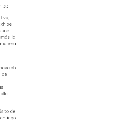
G100.
tivo,
exhibe
edores
emás, la
e manera
nnovajob
n de
as
ollo,
ósito de
Santiago