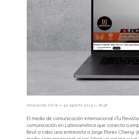
–
–
InnovaJob Chile
30 agosto 2023
18:48
El medio de comunicación internacional «Tu Revista 
comunicación en Latinoamérica que conecta a empr
llevó a cabo una entrevista a Jorge Flores Chieng-J
medio comunicacional, quien lidera un equipo cuya 