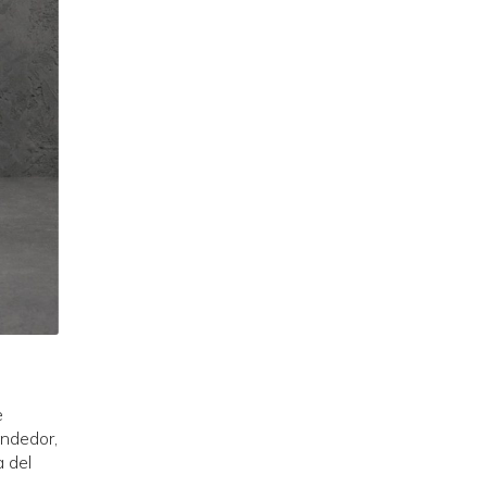
e
endedor,
a del