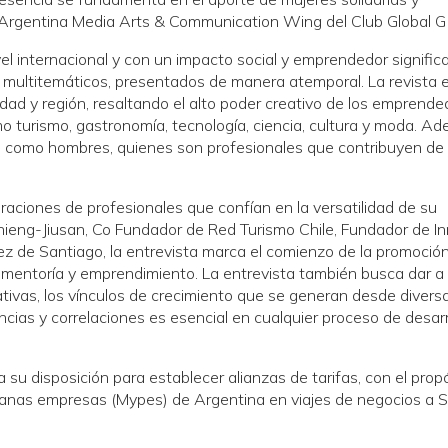
 Argentina Media Arts & Communication Wing del Club Global 
l internacional y con un impacto social y emprendedor significa
s multitemáticos, presentados de manera atemporal. La revista 
udad y región, resaltando el alto poder creativo de los emprend
 turismo, gastronomía, tecnología, ciencia, cultura y moda. Ad
eres como hombres, quienes son profesionales que contribuyen d
raciones de profesionales que confían en la versatilidad de su
hieng-Jiusan, Co Fundador de Red Turismo Chile, Fundador de I
z de Santiago, la entrevista marca el comienzo de la promoció
mentoría y emprendimiento. La entrevista también busca dar a
ativas, los vínculos de crecimiento que se generan desde divers
cias y correlaciones es esencial en cualquier proceso de desarr
 su disposición para establecer alianzas de tarifas, con el prop
anas empresas (Mypes) de Argentina en viajes de negocios a 