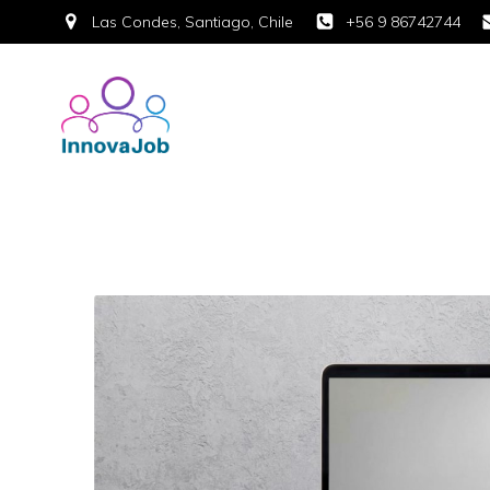
Las Condes, Santiago, Chile
+56 9 86742744