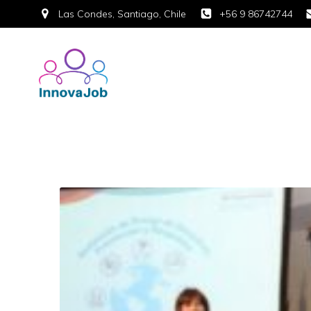
Las Condes, Santiago, Chile
+56 9 86742744