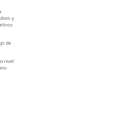
a
íses y,
jetivos
ego de
a nivel
como