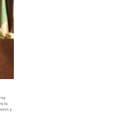
ante
a la
beros y