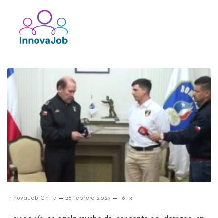
–
–
InnovaJob Chile
28 febrero 2023
16:13