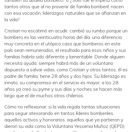
también su abuelo bombero? o ¿Solo fue el ímpetu como
tantos otros que al no provenir de familia bomberil, nacen
con esa vocación, liderazgos naturales que se afianzan en
la vida?
Cristian no escatimó en acudir, cambió su rumbo porque un
bombero es las veinticuatro horas del día, una diferencia
muy concreta en el utópico caso que bomberos en este
país sean remunerados, el resultado para esos niños y sus
familias habría sido diferente y lamentable. Donde alguien
necesita ayuda, siempre habrá más de un voluntario
dispuesto a salvar vidas, como Cristian y otros tantos, él es
padre de familia, tiene 28 años y dos hijos. Su liderazgo es
innato, su compromiso en el servicio es mayor, a los 28
años ya creó su pyme y sus días y noches se hacen más
largo que el de muchos otros chilenos.
Cómo no reflexionar, si la vida regala tantas situaciones
para seguir atesorando en tantos líderes bomberiles,
aquellos activos y honorarios, aquellos que ya partieron y
dieron su vida como la Voluntaria Yessenia Muñoz (QEPD)